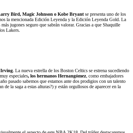
Larry Bird, Magic Johnson o Kobe Bryant
se presenta uno de los
dremos la mencionada Edición Leyenda y la Edición Leyenda Gold. La
 más jugones seguro que sabrán valorar. Gracias a que Shaquille
los Lakers.
 Irving
. La nueva estrella de los Boston Celtics se estrena sucediendo
 muy especiales
, los hermanos Hernangómez
, como embajadores
l año pasado sabemos que estamos ante dos prodigios con un talento
de la saga a estas alturas?) y están orgullosos de aparecer en la
isualmente el aspecto de este NBA 2K18. Del tráiler destacaremos