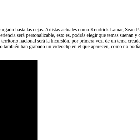
gado hasta las cejas. Artistas actuales como Kendrick Lamar, Sean Pa
iencia será personalizable, esto es, podrás elegir que temas suenan y 
l territorio nacional será la incursión, por primera vez, de un tema c
llo también han grabado un videoclip en el que aparecen, como no podí