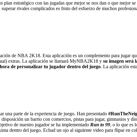
er un plan estratégico con las jugadas que mejor se nos dan o que mejor 
 superar rivales complicados es fruto del esfuerzo de muchos profesiona
icación de NBA 2K18. Esta aplicación es un complemento para jugar que
tual) extras. La aplicación se llamará MyNBA2K18 y
su imagen será l
 hora de personalizar tu jugador dentro del juego
. La aplicación es
ar una parte de la experiencia de juego. Han presentado
#RunTheNei
sición un barrio con comercios, pistas para jugar, gimnasios y distin
objetivo de nuestro jugador se ha implementado
Run to 99
, o lo que es
áxima dentro del juego. Echad un ojo al siguiente video para flipar en c