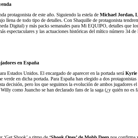
eyenda
da protagonista de este año. Siguiendo la estela de
Michael Jordan, 
ujo llena de todo tipo de detalles. Con Shaquille de protagonista ten
neda Digital) y más packs semanales para Mi EQUIPO, detalles que los
s espectaculares y las actuaciones históricas del mítico número 34 de 
bajadores en España
para Estados Unidos. El encargado de aparecer en la portada será
Kyrie
me verde en dicha portada. Para España han elegido a dos protagonistas
esta decisión, pero los que seguimos la evolución de ambos jugadores e
lly como Juancho se han declarado fans de la saga (¿y quién no es fan 
er ‘Get Shook’ a ritmo de
‘Shook Ones’ de Mobb Deep
nos confirma v