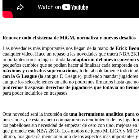
Renovar todo el sistema de MiGM, normativa y nuevos desafíos
Las novedades más importantes nos llegan de la mano de
Erick Beon
cualquier video. Hace un repaso a las novedades que traerá NBA 2K18
importantes son sin lugar a duda la
adaptación del nuevo convenio sa
pequeños cambios que se podían hacer al finalizar cada temporada 
máximos y contratos supermáximos,
todo, absolutamente todo tend
con la G-League
(la antigua D-League), pudiendo mandar jugadores a 
aunque los seleccionemos un año no podremos firmarlos hasta que no
podremos traspasar derechos de jugadores que todavía no hemo
para poder incluirlos en traspasos.
Otra novedad será la incursión de
una herramienta analítica para co
posesiones, de esta manera compararemos rendimiento de los jugadore
los pabellones sin necesidad de empezar de cero con uno, mejoras en 
que promete este NBA 2K18. Los modos de juego Mi LIGA y Mi GM han 
último, nos gustaría mencionar uno de los aspectos más importantes y