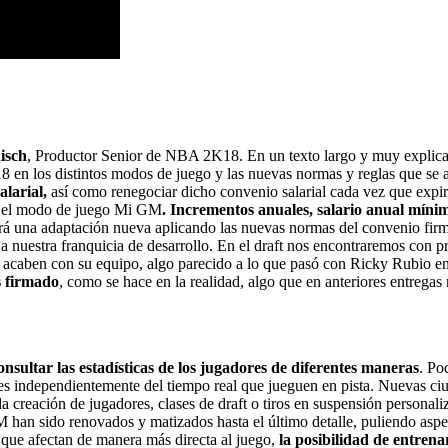
isch
, Productor Senior de NBA 2K18. En un texto largo y muy explica
 en los distintos modos de juego y las nuevas normas y reglas que se 
larial,
así como renegociar dicho convenio salarial cada vez que expire
en el modo de juego Mi GM
. Incrementos anuales, salario anual mínimo
rá una adaptación nueva aplicando las nuevas normas del convenio fi
nuestra franquicia de desarrollo. En el draft nos encontraremos con pr
 acaben con su equipo, algo parecido a lo que pasó con Ricky Rubio 
s firmado
, como se hace en la realidad, algo que en anteriores entrega
nsultar las estadísticas de los jugadores de diferentes maneras
. Po
s independientemente del tiempo real que jueguen en pista. Nuevas ciu
la creación de jugadores, clases de draft o tiros en suspensión person
sido renovados y matizados hasta el último detalle, puliendo aspect
 que afectan de manera más directa al juego,
la posibilidad de entrena