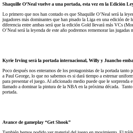
Shaquille O’Neal vuelve a una portada, esta vez en la Edición L
Lo primero que nos han contado es que Shaquille O’Neal será la leyen
jugadores más dominantes que han pisado la Liga en una edición de l
diferencia entre ambas será que la edición Gold llevará más VCs (Mo
O’Neal será la leyenda de este año podremos rememorar las jugadas má
Kyrie Irving será la portada internacional, Willy y Juancho em
Poco después nos enteramos de los protagonistas de la portada tanto 
a Paul George, lo que no sabemos es si dará tiempo a estrenar unifor
para presentar el juego. Al aficionado medio puede que le sorprenda 
llamado a dominar la pintura de la NBA en la próxima década. Tanto Wi
portada.
Avance de gameplay “Get Shook”
También hemos podido ver material del juego en movimiento. El tráil