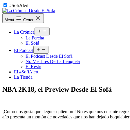
Saltar
#SofiAlert
al
contenido
La
Menú
Cerrar
Crónica
Desde
Abrir
El
La Crónica
el
Sofá
La Percha
menú
El Sofá
Abrir
El Podcast
el
El Podcast Desde El Sofá
menú
No Me Tires De La Lengüeta
El Resto
El #SofiAlert
La Tienda
NBA 2K18, el Preview Desde El Sofá
¡Cómo nos gusta que llegue septiembre! No es que nos encante regres
año presenta un montón de novedades que nos han dejado boquiabie