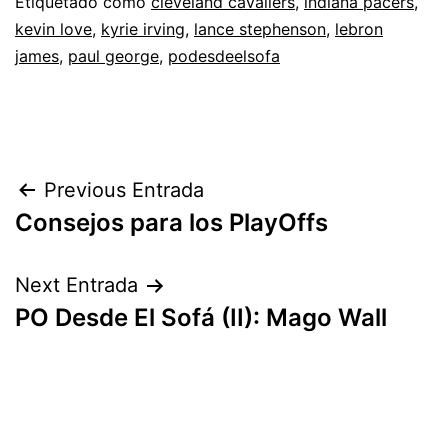
Etiquetado como
cleveland cavaliers
,
indiana pacers
,
kevin love
,
kyrie irving
,
lance stephenson
,
lebron
james
,
paul george
,
podesdeelsofa
Navegación
Previous Entrada
Consejos para los PlayOffs
de
entradas
Next Entrada
PO Desde El Sofá (II): Mago Wall