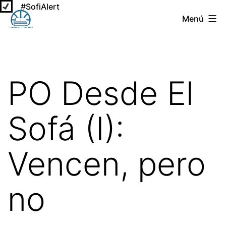
#SofiAlert
Saltar
Menú
al
La
contenido
Crónica
Desde
PO Desde El
El
Sofá
Sofá (I):
Vencen, pero
no