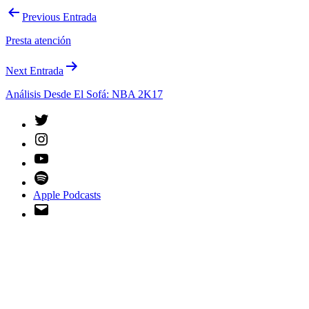
Navegación
Previous Entrada
de
Presta atención
entradas
Next Entrada
Análisis Desde El Sofá: NBA 2K17
Twitter
Instagram
YouTube
Spotify
Apple Podcasts
Email