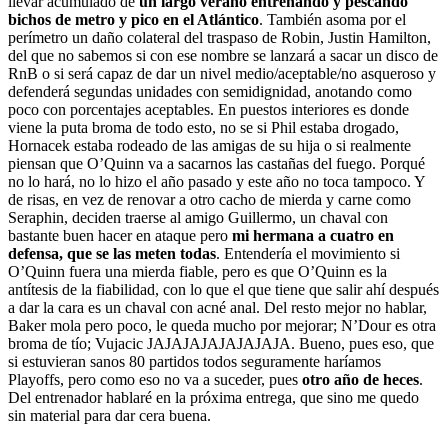
llevar acumulado de
un largo verano entrenando y pescando
bichos de metro y pico en el Atlántico
. También asoma por el
perímetro un daño colateral del traspaso de Robin, Justin Hamilton,
del que no sabemos si con ese nombre se lanzará a sacar un disco de
RnB o si será capaz de dar un nivel medio/aceptable/no asqueroso y
defenderá segundas unidades con semidignidad, anotando como
poco con porcentajes aceptables. En puestos interiores es donde
viene la puta broma de todo esto, no se si Phil estaba drogado,
Hornacek estaba rodeado de las amigas de su hija o si realmente
piensan que O’Quinn va a sacarnos las castañas del fuego. Porqué
no lo hará, no lo hizo el año pasado y este año no toca tampoco. Y
de risas, en vez de renovar a otro cacho de mierda y carne como
Seraphin, deciden traerse al amigo Guillermo, un chaval con
bastante buen hacer en ataque pero
mi hermana a cuatro en
defensa, que se las meten todas
. Entendería el movimiento si
O’Quinn fuera una mierda fiable, pero es que O’Quinn es la
antítesis de la fiabilidad, con lo que el que tiene que salir ahí después
a dar la cara es un chaval con acné anal. Del resto mejor no hablar,
Baker mola pero poco, le queda mucho por mejorar; N’Dour es otra
broma de tío; Vujacic JAJAJAJAJAJAJAJA. Bueno, pues eso, que
si estuvieran sanos 80 partidos todos seguramente haríamos
Playoffs, pero como eso no va a suceder, pues
otro año de heces
.
Del entrenador hablaré en la próxima entrega, que sino me quedo
sin material para dar cera buena.