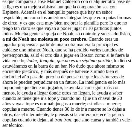
es que comparar a José Manuel Calderón con cualquier otro base de
la liga es una mejora abismal aunque la comparación sea con
Espinete. Además en el banquillo parece que hay un señor
respetable, no como los anteriores integrantes que eran putas bromas
de circo, y es que esta muy bien mejorar la plantilla pero lo que no
tengo tan claro es que vayan a poder jugar ni 10 partidos juntos
todos. Mucha gente se queja de Noah, su contrato y su estado físico,
a mi de Noah me molesta su poco cerebro
. Cuando eres un
jugador propenso a partir de una u otra manera lo principal es
cuidarse uno mismo. Noah, que se ha perdido varios partidos de
pretemporada, salió el otro día a jugar en Boston como si le fuera la
vida en ello;
Joder, Joaquín, que no es un séptimo partido
, le diría si
estuviéramos en la barra de un bar. No dudo que ahora mismo se
encuentre pletórico, y más después de haberse zurrado bien el
cimbrel el año pasado, pero ha de pensar en que los esfuerzos de
ahora le pueden perjudicar en un futuro. La inteligencia es lo más
importante que tiene un jugador, le ayuda a conseguir más con
menos, le ayuda a llegar donde otros no llegan, le ayuda a saber
cuando se tiene que ir a tope y cuando no. Que un chaval de 20
años vaya a tope es normal; juegas a muerte; estudias a muerte;
copulas a muerte. Cuando tienes 30 lo de ir a muerte se lo dejas a
otros, das el intermitente, te piensas si la carrera merece la pena y
copulas cuando te dejan, al
tran tran
, que sino cansa y también vale
ser técnico.