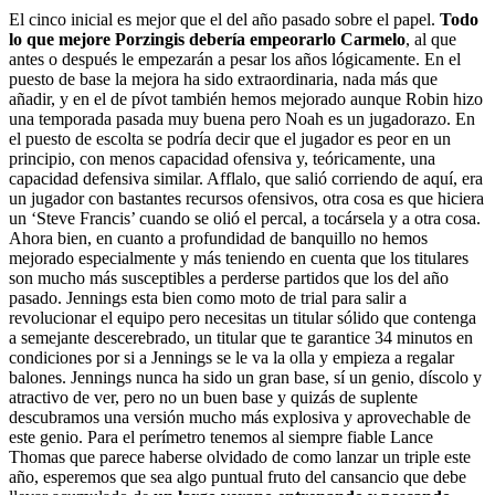
El cinco inicial es mejor que el del año pasado sobre el papel.
Todo
lo que mejore Porzingis debería empeorarlo Carmelo
, al que
antes o después le empezarán a pesar los años lógicamente. En el
puesto de base la mejora ha sido extraordinaria, nada más que
añadir, y en el de pívot también hemos mejorado aunque Robin hizo
una temporada pasada muy buena pero Noah es un jugadorazo. En
el puesto de escolta se podría decir que el jugador es peor en un
principio, con menos capacidad ofensiva y, teóricamente, una
capacidad defensiva similar. Afflalo, que salió corriendo de aquí, era
un jugador con bastantes recursos ofensivos, otra cosa es que hiciera
un ‘Steve Francis’ cuando se olió el percal, a tocársela y a otra cosa.
Ahora bien, en cuanto a profundidad de banquillo no hemos
mejorado especialmente y más teniendo en cuenta que los titulares
son mucho más susceptibles a perderse partidos que los del año
pasado. Jennings esta bien como moto de trial para salir a
revolucionar el equipo pero necesitas un titular sólido que contenga
a semejante descerebrado, un titular que te garantice 34 minutos en
condiciones por si a Jennings se le va la olla y empieza a regalar
balones. Jennings nunca ha sido un gran base, sí un genio, díscolo y
atractivo de ver, pero no un buen base y quizás de suplente
descubramos una versión mucho más explosiva y aprovechable de
este genio. Para el perímetro tenemos al siempre fiable Lance
Thomas que parece haberse olvidado de como lanzar un triple este
año, esperemos que sea algo puntual fruto del cansancio que debe