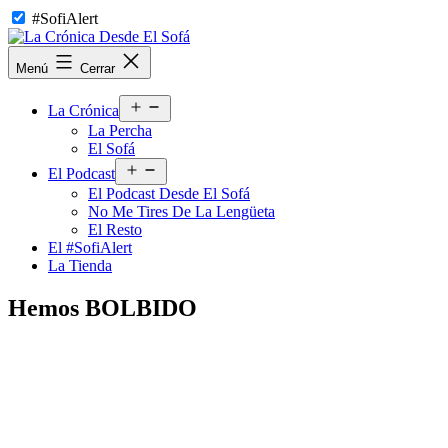
Saltar
#SofiAlert
al
contenido
La
Menú
Cerrar
Crónica
Desde
Abrir
El
La Crónica
el
Sofá
La Percha
menú
El Sofá
Abrir
El Podcast
el
El Podcast Desde El Sofá
menú
No Me Tires De La Lengüeta
El Resto
El #SofiAlert
La Tienda
Hemos BOLBIDO