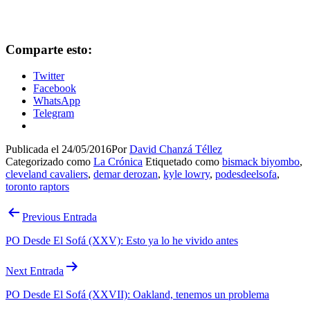
Comparte esto:
Twitter
Facebook
WhatsApp
Telegram
Publicada el
24/05/2016
Por
David Chanzá Téllez
Categorizado como
La Crónica
Etiquetado como
bismack biyombo
,
cleveland cavaliers
,
demar derozan
,
kyle lowry
,
podesdeelsofa
,
toronto raptors
Navegación
Previous Entrada
de
PO Desde El Sofá (XXV): Esto ya lo he vivido antes
entradas
Next Entrada
PO Desde El Sofá (XXVII): Oakland, tenemos un problema