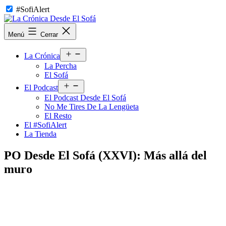
Saltar
#SofiAlert
al
contenido
La
Menú
Cerrar
Crónica
Desde
Abrir
El
La Crónica
el
Sofá
La Percha
menú
El Sofá
Abrir
El Podcast
el
El Podcast Desde El Sofá
menú
No Me Tires De La Lengüeta
El Resto
El #SofiAlert
La Tienda
PO Desde El Sofá (XXVI): Más allá del
muro