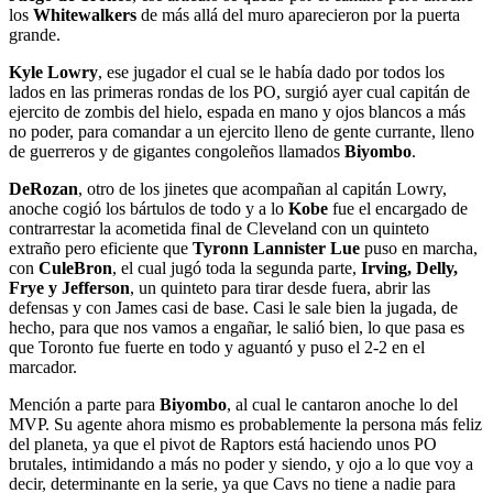
los
Whitewalkers
de más allá del muro aparecieron por la puerta
grande.
Kyle Lowry
, ese jugador el cual se le había dado por todos los
lados en las primeras rondas de los PO, surgió ayer cual capitán de
ejercito de zombis del hielo, espada en mano y ojos blancos a más
no poder, para comandar a un ejercito lleno de gente currante, lleno
de guerreros y de gigantes congoleños llamados
Biyombo
.
DeRozan
, otro de los jinetes que acompañan al capitán Lowry,
anoche cogió los bártulos de todo y a lo
Kobe
fue el encargado de
contrarrestar la acometida final de Cleveland con un quinteto
extraño pero eficiente que
Tyronn Lannister Lue
puso en marcha,
con
CuleBron
, el cual jugó toda la segunda parte,
Irving, Delly,
Frye y Jefferson
, un quinteto para tirar desde fuera, abrir las
defensas y con James casi de base. Casi le sale bien la jugada, de
hecho, para que nos vamos a engañar, le salió bien, lo que pasa es
que Toronto fue fuerte en todo y aguantó y puso el 2-2 en el
marcador.
Mención a parte para
Biyombo
, al cual le cantaron anoche lo del
MVP. Su agente ahora mismo es probablemente la persona más feliz
del planeta, ya que el pivot de Raptors está haciendo unos PO
brutales, intimidando a más no poder y siendo, y ojo a lo que voy a
decir, determinante en la serie, ya que Cavs no tiene a nadie para