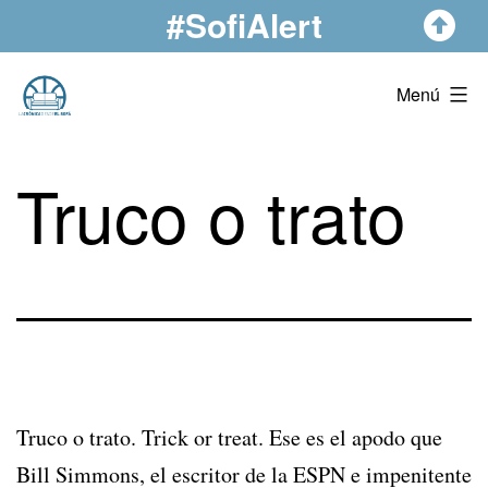
#SofiAlert
Saltar
al
contenido
La
Menú
Crónica
Desde
Truco o trato
El
Sofá
Truco o trato. Trick or treat. Ese es el apodo que
Bill Simmons, el escritor de la ESPN e impenitente