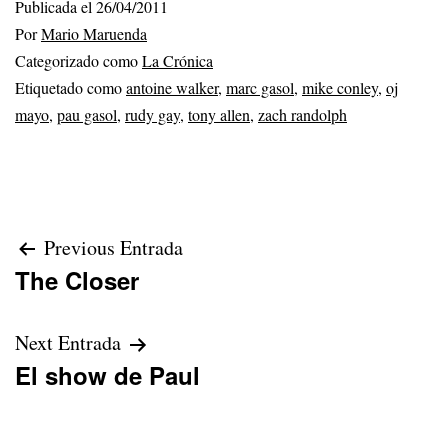
Publicada el
26/04/2011
Por
Mario Maruenda
Categorizado como
La Crónica
Etiquetado como
antoine walker
,
marc gasol
,
mike conley
,
oj
mayo
,
pau gasol
,
rudy gay
,
tony allen
,
zach randolph
Navegación
Previous Entrada
The Closer
de
entradas
Next Entrada
El show de Paul