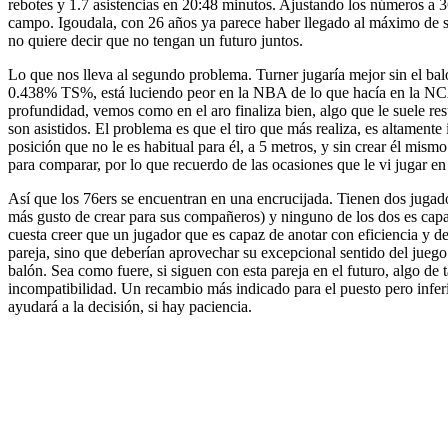
rebotes y 1.7 asistencias en 20:48 minutos. Ajustando los números a 3
campo. Igoudala, con 26 años ya parece haber llegado al máximo de su
no quiere decir que no tengan un futuro juntos.
Lo que nos lleva al segundo problema. Turner jugaría mejor sin el ba
0.438% TS%, está luciendo peor en la NBA de lo que hacía en la NC
profundidad, vemos como en el aro finaliza bien, algo que le suele re
son asistidos. El problema es que el tiro que más realiza, es altament
posición que no le es habitual para él, a 5 metros, y sin crear él mismo
para comparar, por lo que recuerdo de las ocasiones que le vi jugar en 
Así que los 76ers se encuentran en una encrucijada. Tienen dos jugado
más gusto de crear para sus compañeros) y ninguno de los dos es capaz
cuesta creer que un jugador que es capaz de anotar con eficiencia y det
pareja, sino que deberían aprovechar su excepcional sentido del juego
balón. Sea como fuere, si siguen con esta pareja en el futuro, algo de
incompatibilidad. Un recambio más indicado para el puesto pero inferi
ayudará a la decisión, si hay paciencia.