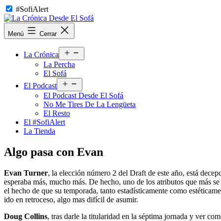
Saltar
#SofiAlert
al
contenido
La
Menú
Cerrar
Crónica
Desde
Abrir
El
La Crónica
el
Sofá
La Percha
menú
El Sofá
Abrir
El Podcast
el
El Podcast Desde El Sofá
menú
No Me Tires De La Lengüeta
El Resto
El #SofiAlert
La Tienda
Algo pasa con Evan
Evan Turner
, la elección número 2 del Draft de este año, está dece
esperaba más, mucho más. De hecho, uno de los atributos que más se r
el hecho de que su temporada, tanto estadísticamente como estéticamen
ido en retroceso, algo mas difícil de asumir.
Doug Collins
, tras darle la titularidad en la séptima jornada y ver