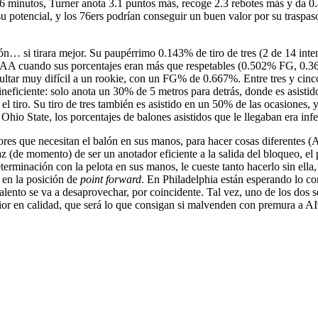
6 minutos, Turner anota 3.1 puntos más, recoge 2.3 rebotes más y da 0.4
 potencial, y los 76ers podrían conseguir un buen valor por su traspas
lón… si tirara mejor. Su paupérrimo 0.143% de tiro de tres (2 de 14 int
AA cuando sus porcentajes eran más que respetables (0.502% FG, 0.362
sultar muy difícil a un rookie, con un FG% de 0.667%. Entre tres y cinc
e ineficiente: solo anota un 30% de 5 metros para detrás, donde es asist
 el tiro. Su tiro de tres también es asistido en un 50% de las ocasiones,
Ohio State, los porcentajes de balones asistidos que le llegaban era infe
res que necesitan el balón en sus manos, para hacer cosas diferentes (A
 (de momento) de ser un anotador eficiente a la salida del bloqueo, el 
erminación con la pelota en sus manos, le cueste tanto hacerlo sin ella,
 en la posición de
point forward
. En Philadelphia están esperando lo co
 talento se va a desaprovechar, por coincidente. Tal vez, uno de los dos
or en calidad, que será lo que consigan si malvenden con premura a AI9,