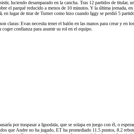
sistir, luciendo desamparado en la cancha. Tras 12 partidos de titular, 
o sobre el parqué reducido a menos de 10 minutos. Y la última jornada, 
i
, en lugar de tirar de Turner como hizo cuando Iggy se perdió 5 parti
son claras: Evan necesita tener el balón en las manos para crear y en lo
n coger confianza para asumir su rol en el equipo.
asaría por traspasar a Iguodala, que se solapa en juego con él, o espera
tidos que Andre no ha jugado, ET ha promediado 11.5 puntos, 8.2 rebote