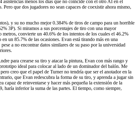
 asistencias menos los días que no coincide con el otro AI en el
o. Pero que dos jugadores no sean capaces de coexistir ahora mismo,
entos), y su no mucho mejor 0.384% de tiros de campo para un horrible
% 3P). Si miramos a sus porcentajes de tiro con una mayor
o metros, convierte un 40.6% de los intentos de los cuales el 46.2%
ido en un 85.7% de las ocasiones. Evan está tirando más en una
 y pese a no encontrar datos similares de su paso por la universidad
riores.
ndre para crearse su tiro y atacar la pintura, Evan con más rango y
prototipo ideal para colocar al lado de un dominador del balón. Me
 pero creo que el papel de Turner no tendría que ser el anotador en la
ntrario, que Evan redescubra la forma de su tiro, y aprenda a jugar sin
 sea capaz de reinventarse y hacer más pequeña la extensión de la
 haría inferior la suma de las partes. El tiempo, como siempre,