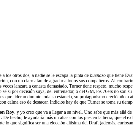
a los otros dos, a nadie se le escapa la pinta de
buenazo
que tiene Evan
ición, con un claro afán de agradar a todos sus compañeros. Al contrari
as veces lanzara a canasta demasiado, Turner tiene respeto, mucho respe
o sé si por decisión suya, del entrenador, o del GM, los 76ers no son su 
es que lideran durante toda su estancia, su protagonismo creció año a año
on calma eso de destacar. Indicios hay de que Turner se toma su tiempo p
on Roy
, y yo creo que va a llegar a su nivel. Uno sabe que más allá d
De hecho, le ayudaría más un alias con los pies en la tierra, que el extr
e lo que significa ser una elección altísima del Draft (además, curiosa