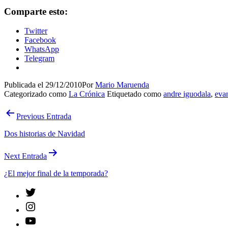
Comparte esto:
Twitter
Facebook
WhatsApp
Telegram
Publicada el
29/12/2010
Por
Mario Maruenda
Categorizado como
La Crónica
Etiquetado como
andre iguodala
,
evan
Navegación
Previous Entrada
de
Dos historias de Navidad
entradas
Next Entrada
¿El mejor final de la temporada?
Twitter
Instagram
YouTube