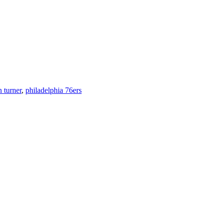
 turner
,
philadelphia 76ers