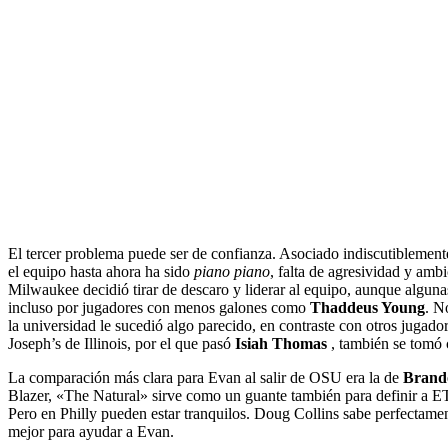
El tercer problema puede ser de confianza. Asociado indiscutiblemente 
el equipo hasta ahora ha sido
piano piano
, falta de agresividad y amb
Milwaukee decidió tirar de descaro y liderar al equipo, aunque algun
incluso por jugadores con menos galones como
Thaddeus Young
. N
la universidad le sucedió algo parecido, en contraste con otros jugador
Joseph’s de Illinois, por el que pasó
Isiah Thomas
, también se tomó c
La comparación más clara para Evan al salir de OSU era la de
Brand
Blazer, «The Natural» sirve como un guante también para definir a ET. 
Pero en Philly pueden estar tranquilos. Doug Collins sabe perfectament
mejor para ayudar a Evan.